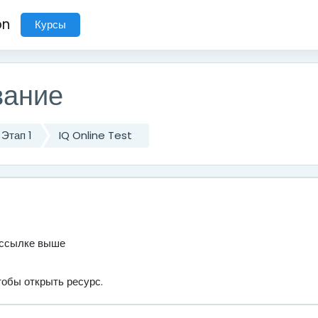
on
Курсы
вание
Этап 1
IQ Online Test
 ссылке выше
чтобы открыть ресурс.