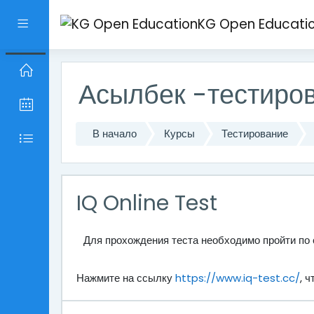
Перейти к основному содержанию
KG Open Educati
Боковая панель
Асылбек -тестиро
В начало
Курсы
Тестирование
IQ Online Test
Для прохождения теста необходимо пройти по
Нажмите на ссылку
https://www.iq-test.cc/
, 