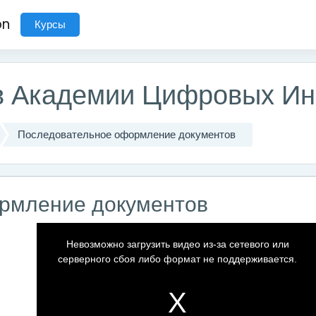
on
Курсы
ов Академии Цифровых И
Последовательное оформление документов
рмление документов
T
h
i
Невозможно загрузить видео из-за сетевого или
s
i
серверного сбоя либо формат не поддерживается.
s
a
m
o
d
a
l
w