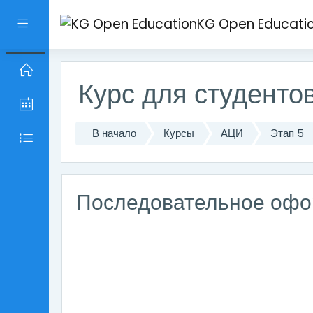
Перейти к основному содержанию
KG Open Educati
Боковая панель
Курс для студент
В начало
Курсы
АЦИ
Этап 5
Последовательное офо