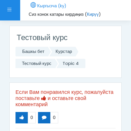
Негизги мазмунга өтүү
Кыргызча ‎(ky)‎
Side panel
Сиз конок катары кирдиӊиз (
Кирүү
)
Тестовый курс
Башкы бет
Курстар
Тестовый курс
Topic 4
Если Вам понравился курс, пожалуйста
поставьте
и оставьте свой
комментарий
0
0