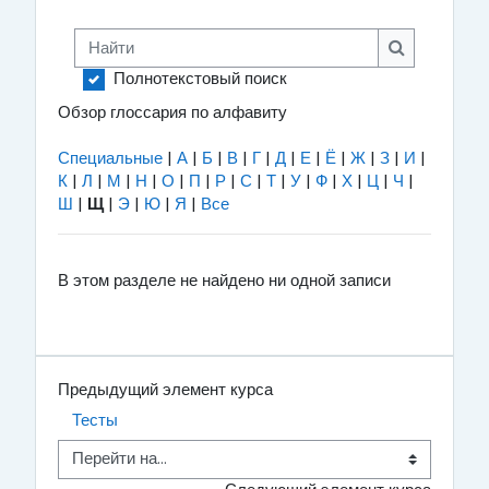
Найти
Найти
Полнотекстовый поиск
Обзор глоссария по алфавиту
Специальные
|
А
|
Б
|
В
|
Г
|
Д
|
Е
|
Ё
|
Ж
|
З
|
И
|
К
|
Л
|
М
|
Н
|
О
|
П
|
Р
|
С
|
Т
|
У
|
Ф
|
Х
|
Ц
|
Ч
|
Ш
|
Щ
|
Э
|
Ю
|
Я
|
Все
В этом разделе не найдено ни одной записи
Предыдущий элемент курса
Тесты
Перейти на...