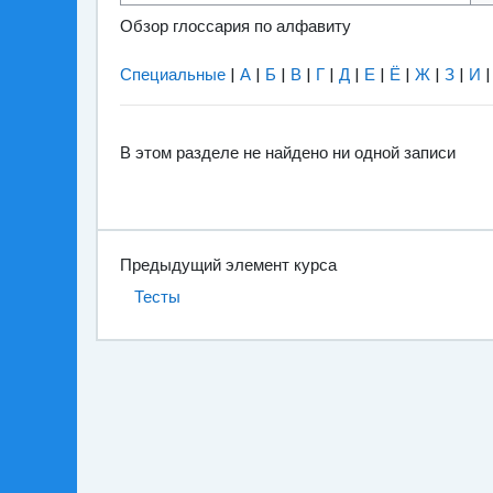
Обзор глоссария по алфавиту
Специальные
|
А
|
Б
|
В
|
Г
|
Д
|
Е
|
Ё
|
Ж
|
З
|
И
В этом разделе не найдено ни одной записи
Предыдущий элемент курса
Тесты