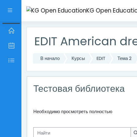
Перейти к основному содержанию
KG Open Educati
Боковая панель
EDIT American d
В начало
Курсы
EDIT
Тема 2
Тестовая библиотека
Необходимо просмотреть полностью
Найти