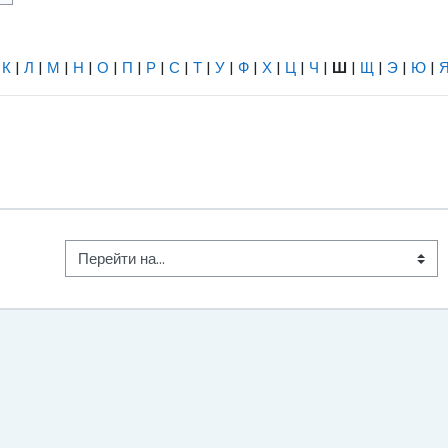
Найти
|
К
|
Л
|
М
|
Н
|
О
|
П
|
Р
|
С
|
Т
|
У
|
Ф
|
Х
|
Ц
|
Ч
|
Ш
|
Щ
|
Э
|
Ю
|
Перейти на...