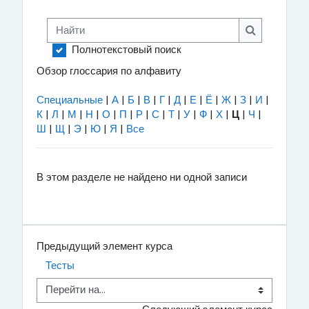
Найти
Найти
Полнотекстовый поиск
Обзор глоссария по алфавиту
Специальные
|
А
|
Б
|
В
|
Г
|
Д
|
Е
|
Ё
|
Ж
|
З
|
И
|
К
|
Л
|
М
|
Н
|
О
|
П
|
Р
|
С
|
Т
|
У
|
Ф
|
Х
|
Ц
|
Ч
|
Ш
|
Щ
|
Э
|
Ю
|
Я
|
Все
В этом разделе не найдено ни одной записи
Предыдущий элемент курса
Тесты
Перейти на...