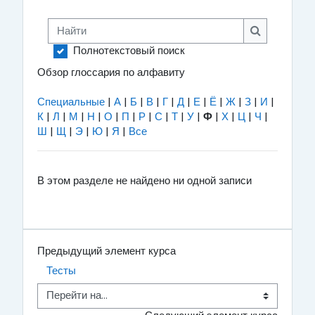
Найти
Найти
Полнотекстовый поиск
Обзор глоссария по алфавиту
Специальные
|
А
|
Б
|
В
|
Г
|
Д
|
Е
|
Ё
|
Ж
|
З
|
И
|
К
|
Л
|
М
|
Н
|
О
|
П
|
Р
|
С
|
Т
|
У
|
Ф
|
Х
|
Ц
|
Ч
|
Ш
|
Щ
|
Э
|
Ю
|
Я
|
Все
В этом разделе не найдено ни одной записи
Предыдущий элемент курса
Тесты
Перейти на...