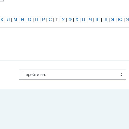
Найти
|
К
|
Л
|
М
|
Н
|
О
|
П
|
Р
|
С
|
Т
|
У
|
Ф
|
Х
|
Ц
|
Ч
|
Ш
|
Щ
|
Э
|
Ю
|
Перейти на...