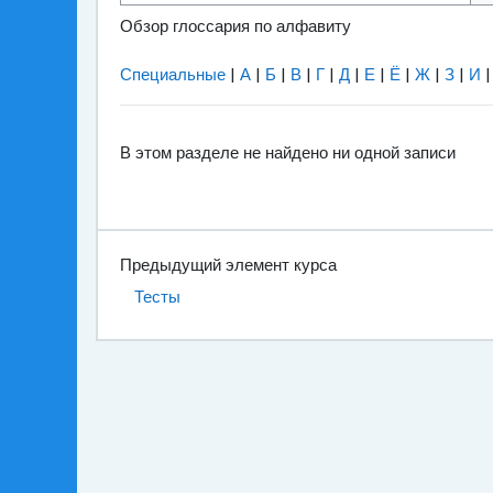
Обзор глоссария по алфавиту
Специальные
|
А
|
Б
|
В
|
Г
|
Д
|
Е
|
Ё
|
Ж
|
З
|
И
В этом разделе не найдено ни одной записи
Предыдущий элемент курса
Тесты