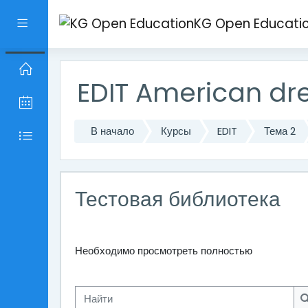
Перейти к основному содержанию
KG Open Educati
Боковая панель
EDIT American d
В начало
Курсы
EDIT
Тема 2
Тестовая библиотека
Необходимо просмотреть полностью
Найти