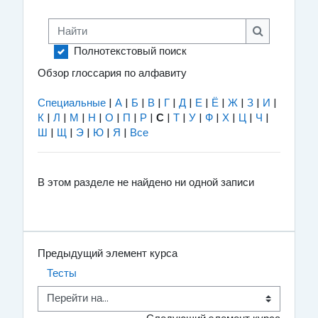
Найти
Найти
Полнотекстовый поиск
Обзор глоссария по алфавиту
Специальные
|
А
|
Б
|
В
|
Г
|
Д
|
Е
|
Ё
|
Ж
|
З
|
И
|
К
|
Л
|
М
|
Н
|
О
|
П
|
Р
|
С
|
Т
|
У
|
Ф
|
Х
|
Ц
|
Ч
|
Ш
|
Щ
|
Э
|
Ю
|
Я
|
Все
В этом разделе не найдено ни одной записи
Предыдущий элемент курса
Тесты
Перейти на...