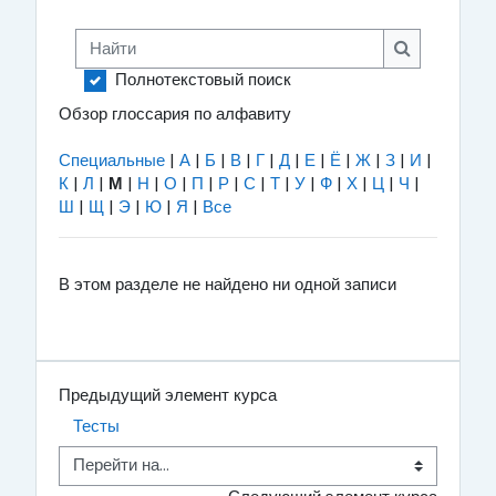
Найти
Найти
Полнотекстовый поиск
Обзор глоссария по алфавиту
Специальные
|
А
|
Б
|
В
|
Г
|
Д
|
Е
|
Ё
|
Ж
|
З
|
И
|
К
|
Л
|
М
|
Н
|
О
|
П
|
Р
|
С
|
Т
|
У
|
Ф
|
Х
|
Ц
|
Ч
|
Ш
|
Щ
|
Э
|
Ю
|
Я
|
Все
В этом разделе не найдено ни одной записи
Предыдущий элемент курса
Тесты
Перейти на...