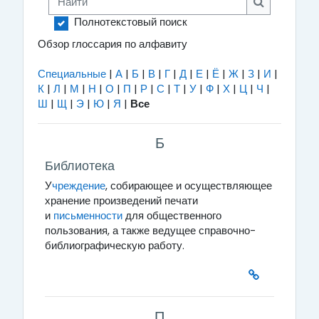
Найти
Полнотекстовый поиск
Обзор глоссария по алфавиту
Специальные
|
А
|
Б
|
В
|
Г
|
Д
|
Е
|
Ё
|
Ж
|
З
|
И
|
К
|
Л
|
М
|
Н
|
О
|
П
|
Р
|
С
|
Т
|
У
|
Ф
|
Х
|
Ц
|
Ч
|
Ш
|
Щ
|
Э
|
Ю
|
Я
|
Все
Б
Библиотека
У
чреждение
, собирающее и осуществляющее
хранение произведений печати
и
письменности
для общественного
пользования, а также ведущее справочно-
библиографическую работу.
П