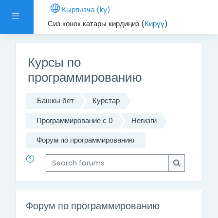
Негизги мазмунга өтүү
Кыргызча ‎(ky)‎
Side panel
Сиз конок катары кирдиӊиз (
Кирүү
)
Курсы по
программированию
Башкы бет
Курстар
Программирование с 0
Негизги
Форум по программированию
Search forums
Search for
Форум по программированию