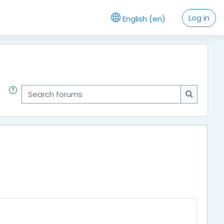
Log in
English ‎(en)‎
Search forums
Search f