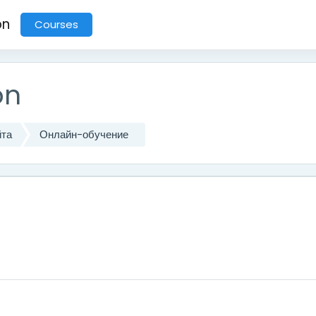
on
Courses
on
йта
Онлайн-обучение