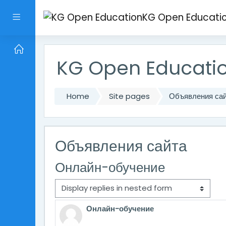
Skip to main content
KG Open Educati
Side panel
KG Open Educati
Home
Site pages
Объявления са
Объявления сайта
Онлайн-обучение
Display mode
Онлайн-обучение
Number of replies: 0