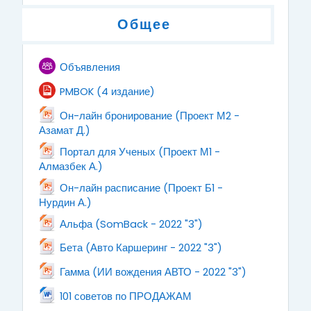
Общее
Форум
Объявления
Файл
PMBOK (4 издание)
Он-лайн бронирование (Проект М2 -
Файл
Азамат Д.)
Портал для Ученых (Проект М1 -
Файл
Алмазбек А.)
Он-лайн расписание (Проект Б1 -
Файл
Нурдин А.)
Файл
Альфа (SomBack - 2022 "3")
Файл
Бета (Авто Каршеринг - 2022 "3")
Файл
Гамма (ИИ вождения АВТО - 2022 "3")
Файл
101 советов по ПРОДАЖАМ