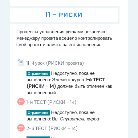
11 - РИСКИ
Процессы управления рисками позволяют
11 - РИСКИ
менеджеру проекта всецело контролировать
свой проект и влиять на его исполнение.
Файл
11-й урок (РИСКИ проекта)
Недоступно, пока не
Ограничено
выполнено: Элемент курса
1-й ТЕСТ
(РИСКИ - 14)
должен быть отмечен как
выполненный
1-й ТЕСТ (РИСКИ - 14)
Недоступно, пока не
Ограничено
выполнено: Вы
Слушатель курса
2-й ТЕСТ (РИСКИ - 14)