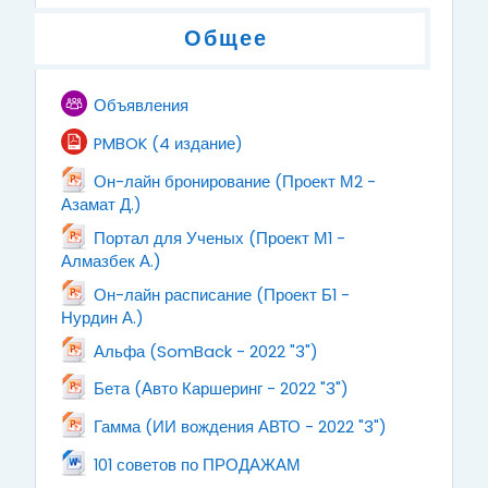
Общее
Форум
Объявления
Файл
PMBOK (4 издание)
Он-лайн бронирование (Проект М2 -
Файл
Азамат Д.)
Портал для Ученых (Проект М1 -
Файл
Алмазбек А.)
Он-лайн расписание (Проект Б1 -
Файл
Нурдин А.)
Файл
Альфа (SomBack - 2022 "3")
Файл
Бета (Авто Каршеринг - 2022 "3")
Файл
Гамма (ИИ вождения АВТО - 2022 "3")
Файл
101 советов по ПРОДАЖАМ