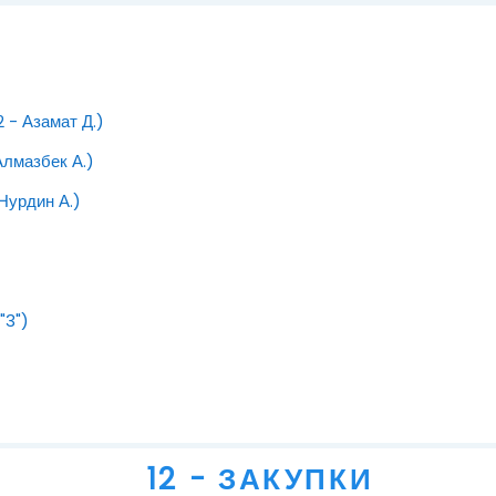
Файл
 - Азамат Д.)
Файл
Алмазбек А.)
Файл
Нурдин А.)
Файл
"3")
12 - ЗАКУПКИ