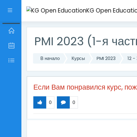
Перейти к основному содержанию
KG Open Educati
Боковая панель
PMI 2023 (1-я част
В начало
Курсы
PMI 2023
12 
Если Вам понравился курс, по
0
0