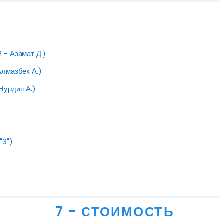
Файл
 - Азамат Д.)
Файл
Алмазбек А.)
Файл
Нурдин А.)
Файл
"3")
7 - СТОИМОСТЬ