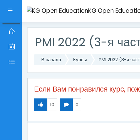
Перейти к основному содержанию
KG Open Educati
Боковая панель
PMI 2022 (3-я час
В начало
Курсы
PMI 2022 (3-я час
Если Вам понравился курс, по
10
0