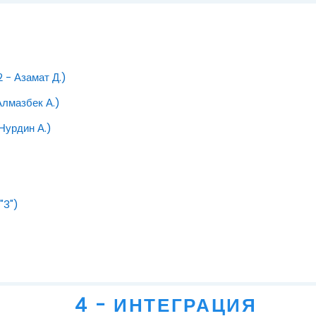
Файл
 - Азамат Д.)
Файл
Алмазбек А.)
Файл
Нурдин А.)
Файл
"3")
4 - ИНТЕГРАЦИЯ