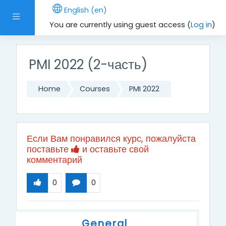
Skip to main content
English ‎(en)‎
Side panel
You are currently using guest access (
Log in
)
PMI 2022 (2-часть)
Home
Courses
PMI 2022
Если Вам понравился курс, пожалуйста
поставьте
и оставьте свой
комментарий
0
0
Topic outline
General