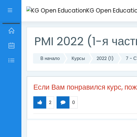
Перейти к основному содержанию
KG Open Educati
Боковая панель
PMI 2022 (1-я част
В начало
Курсы
2022 (1)
7 -
Если Вам понравился курс, по
2
0